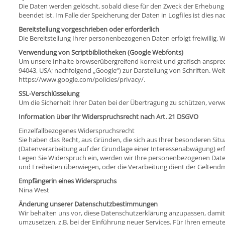
Die Daten werden gelöscht, sobald diese für den Zweck der Erhebung nic
beendet ist. Im Falle der Speicherung der Daten in Logfiles ist dies na
Bereitstellung vorgeschrieben oder erforderlich
Die Bereitstellung Ihrer personenbezogenen Daten erfolgt freiwillig.
Verwendung von Scriptbibliotheken (Google Webfonts)
Um unsere Inhalte browserübergreifend korrekt und grafisch anspre
94043, USA; nachfolgend „Google“) zur Darstellung von Schriften. We
https://www.google.com/policies/privacy/
.
SSL-Verschlüsselung
Um die Sicherheit Ihrer Daten bei der Übertragung zu schützen, verw
Information über Ihr Widerspruchsrecht nach Art. 21 DSGVO
Einzelfallbezogenes Widerspruchsrecht
Sie haben das Recht, aus Gründen, die sich aus Ihrer besonderen Situ
(Datenverarbeitung auf der Grundlage einer Interessenabwägung) erfol
Legen Sie Widerspruch ein, werden wir Ihre personenbezogenen Daten
und Freiheiten überwiegen, oder die Verarbeitung dient der Gelte
Empfängerin eines Widerspruchs
Nina West
Änderung unserer Datenschutzbestimmungen
Wir behalten uns vor, diese Datenschutzerklärung anzupassen, damit
umzusetzen, z.B. bei der Einführung neuer Services. Für Ihren erneut