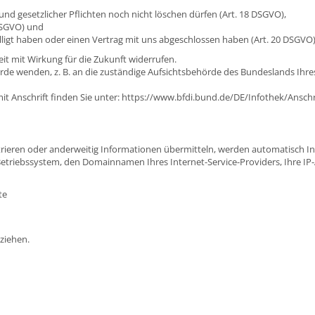
nd gesetzlicher Pflichten noch nicht löschen dürfen (Art. 18 DSGVO),
DSGVO) und
lligt haben oder einen Vertrag mit uns abgeschlossen haben (Art. 20 DSGVO)
zeit mit Wirkung für die Zukunft widerrufen.
rde wenden, z. B. an die zuständige Aufsichtsbehörde des Bundeslands Ihres
it Anschrift finden Sie unter:
https://www.bfdi.bund.de/DE/Infothek/Anschrif
istrieren oder anderweitig Informationen übermitteln, werden automatisch I
Betriebssystem, den Domainnamen Ihres Internet-Service-Providers, Ihre IP
te
ziehen.