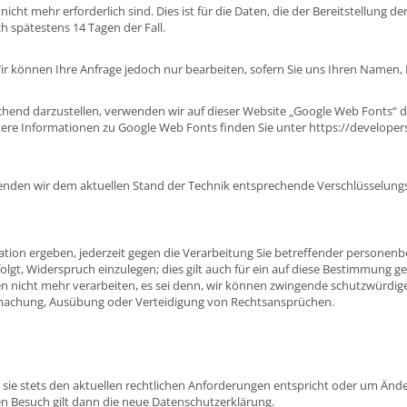
ht mehr erforderlich sind. Dies ist für die Daten, die der Bereitstellung der
ch spätestens 14 Tagen der Fall.
 Wir können Ihre Anfrage jedoch nur bearbeiten, sofern Sie uns Ihren Namen,
chend darzustellen, verwenden wir auf dieser Website „Google Web Fonts“ 
itere Informationen zu Google Web Fonts finden Sie unter
https://developer
enden wir dem aktuellen Stand der Technik entsprechende Verschlüsselungsv
ation ergeben, jederzeit gegen die Verarbeitung Sie betreffender personenbez
gt, Widerspruch einzulegen; dies gilt auch für ein auf diese Bestimmung ges
 nicht mehr verarbeiten, es sei denn, wir können zwingende schutzwürdige 
ndmachung, Ausübung oder Verteidigung von Rechtsansprüchen.
 sie stets den aktuellen rechtlichen Anforderungen entspricht oder um Än
en Besuch gilt dann die neue Datenschutzerklärung.